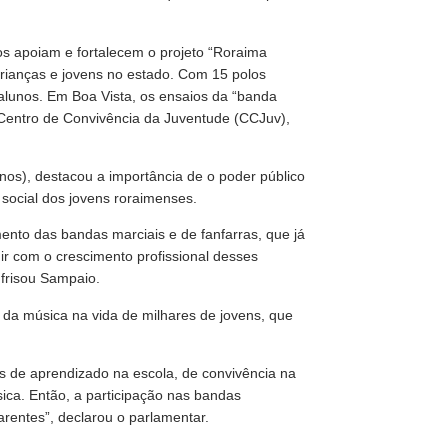
s apoiam e fortalecem o projeto “Roraima
crianças e jovens no estado. Com 15 polos
 alunos. Em Boa Vista, os ensaios da “banda
o Centro de Convivência da Juventude (CCJuv),
s), destacou a importância de o poder público
social dos jovens roraimenses.
mento das bandas marciais e de fanfarras, que já
uir com o crescimento profissional desses
frisou Sampaio.
l da música na vida de milhares de jovens, que
s de aprendizado na escola, de convivência na
ica. Então, a participação nas bandas
arentes”, declarou o parlamentar.