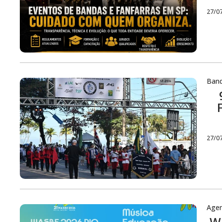
27/0
Ban
27/0
Age
WA