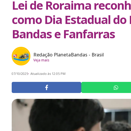
Lei de Roraima reconh
como Dia Estadual do
Bandas e Fanfarras
Redação PlanetaBandas - Brasil
Veja mais
07/10/2025
Atualizado às 12:05 PM