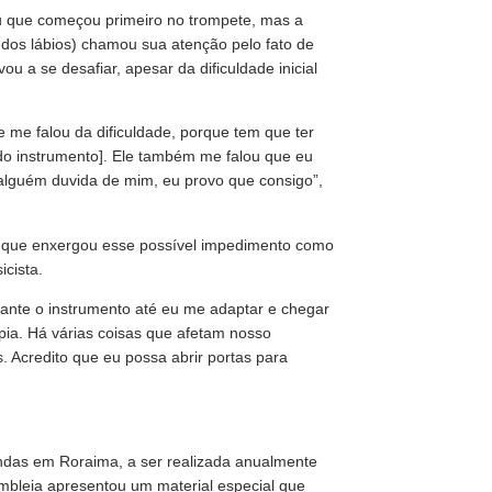
ou que começou primeiro no trompete, mas a
 dos lábios) chamou sua atenção pelo fato de
u a se desafiar, apesar da dificuldade inicial
e me falou da dificuldade, porque tem que ter
o instrumento]. Ele também me falou que eu
 alguém duvida de mim, eu provo que consigo”,
e que enxergou esse possível impedimento como
cista.
stante o instrumento até eu me adaptar e chegar
pia. Há várias coisas que afetam nosso
. Acredito que eu possa abrir portas para
andas em Roraima, a ser realizada anualmente
bleia apresentou um material especial que