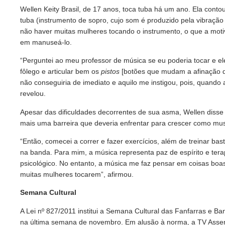
Wellen Keity Brasil, de 17 anos, toca tuba há um ano. Ela cont
tuba (instrumento de sopro, cujo som é produzido pela vibração
não haver muitas mulheres tocando o instrumento, o que a motivo
em manuseá-lo.
“Perguntei ao meu professor de música se eu poderia tocar e el
fôlego e articular bem os
pistos
[botões que mudam a afinação d
não conseguiria de imediato e aquilo me instigou, pois, quando
revelou.
Apesar das dificuldades decorrentes de sua asma, Wellen diss
mais uma barreira que deveria enfrentar para crescer como musi
“Então, comecei a correr e fazer exercícios, além de treinar ba
na banda. Para mim, a música representa paz de espírito e tera
psicológico. No entanto, a música me faz pensar em coisas boas
muitas mulheres tocarem”, afirmou.
Semana Cultural
A Lei nº 827/2011 institui a Semana Cultural das Fanfarras e B
na última semana de novembro. Em alusão à norma, a TV Assem