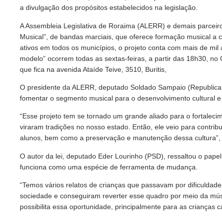
a divulgação dos propósitos estabelecidos na legislação.
A Assembleia Legislativa de Roraima (ALERR) e demais parceiro
Musical”, de bandas marciais, que oferece formação musical a 
ativos em todos os municípios, o projeto conta com mais de mil
modelo” ocorrem todas as sextas-feiras, a partir das 18h30, n
que fica na avenida Ataíde Teive, 3510, Buritis,
O presidente da ALERR, deputado Soldado Sampaio (Republicano
fomentar o segmento musical para o desenvolvimento cultural e 
“Esse projeto tem se tornado um grande aliado para o fortaleci
viraram tradições no nosso estado. Então, ele veio para contrib
alunos, bem como a preservação e manutenção dessa cultura”, 
O autor da lei, deputado Eder Lourinho (PSD), ressaltou o pape
funciona como uma espécie de ferramenta de mudança.
“Temos vários relatos de crianças que passavam por dificuldade
sociedade e conseguiram reverter esse quadro por meio da mús
possibilita essa oportunidade, principalmente para as crianças c