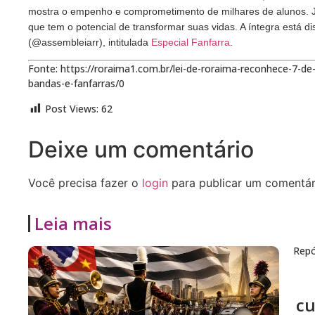
mostra o empenho e comprometimento de milhares de alunos. Ju
que tem o potencial de transformar suas vidas. A íntegra está 
(@assembleiarr), intitulada
Especial Fanfarra
.
Fonte: https://roraima1.com.br/lei-de-roraima-reconhece-7-d
bandas-e-fanfarras/0
Post Views:
62
Deixe um comentário
Você precisa fazer o
login
para publicar um comentár
Leia mais
Repó
cu