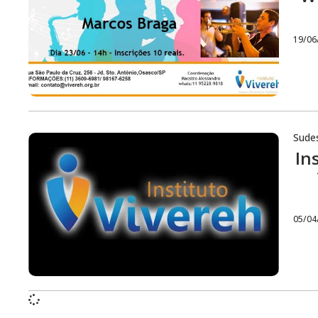
19/06
Sude
In
05/04