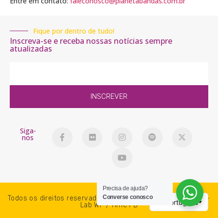
Entre em contato:
faleconosco@planetabandas.com.br
Fique por dentro de tudo!
Inscreva-se e receba nossas notícias sempre
atualizadas
INSCREVER
Siga-
nos
Precisa de ajuda?
Converse conosco
Todos os direitos reservados. PlanetaBandas © 2018-2026 -
Lab WP / Time PB