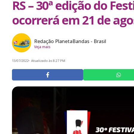
RS – 30ª edição do Fes
ocorrerá em 21 de ago
Redação PlanetaBandas - Brasil
Veja mais
13/07/2022
Atualizado às 8:27 PM