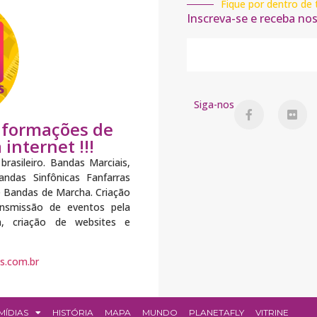
Fique por dentro de 
Inscreva-se e receba no
Siga-nos
informações de
internet !!!
brasileiro. Bandas Marciais,
ndas Sinfônicas Fanfarras
e Bandas de Marcha. Criação
ransmissão de eventos pela
ea, criação de websites e
s.com.br
MÍDIAS
HISTÓRIA
MAPA
MUNDO
PLANETAFLY
VITRINE