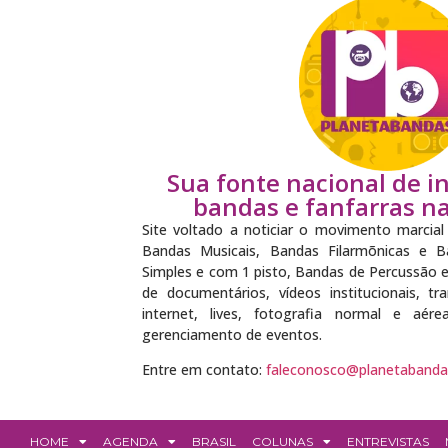
Sua fonte nacional de 
bandas e fanfarras na 
Site voltado a noticiar o movimento marcial 
Bandas Musicais, Bandas Filarmõnicas e Ba
Simples e com 1 pisto, Bandas de Percussão 
de documentários, vídeos institucionais, t
internet, lives, fotografia normal e aér
gerenciamento de eventos.
Entre em contato:
faleconosco@planetabanda
HOME
AGENDA
BRASIL
COLUNAS
ENTREVISTAS