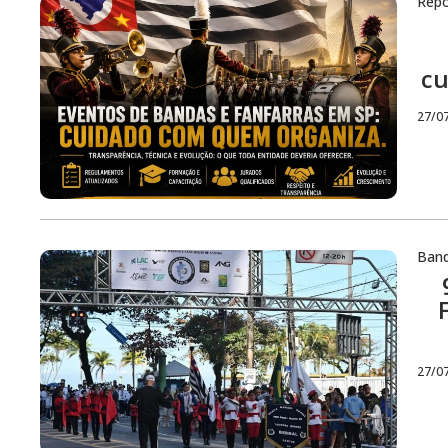
Repó
cu
27/0
Ban
27/0