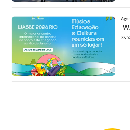
Age
WA
22/0