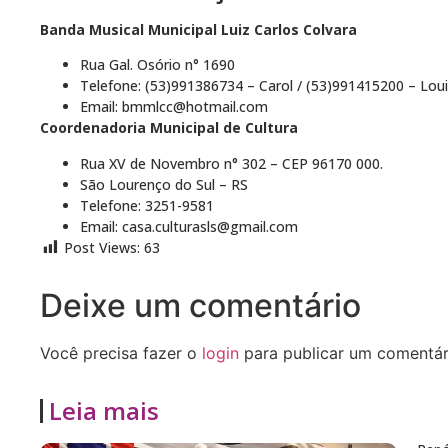
Banda Mu
sic
al Municipal Luiz Carlos Colvara
Rua Gal. Osório n° 1690
Telefone: (53)991386734 – Carol / (53)991415200 – Lou
Email: bmmlcc@hotmail.com
Coordenadoria Municipal de Cultura
Rua XV de Novembro n° 302 – CEP 96170 000.
São Lourenço do Sul – RS
Telefone: 3251-9581
Email: casa.culturasls@gmail.com
Post Views:
63
Deixe um comentário
Você precisa fazer o
login
para publicar um comentár
Leia mais