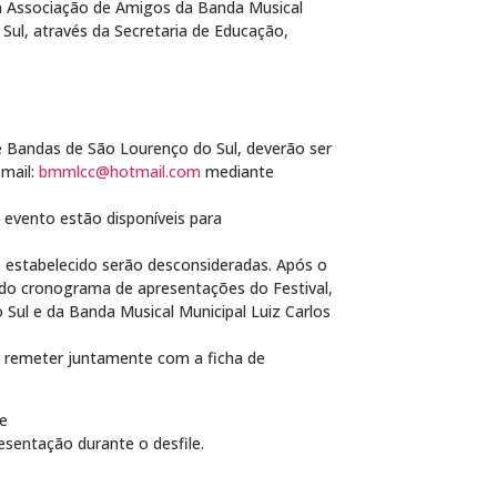
la Associação de Amigos da Banda Mu
sic
al
 Sul, através da Secretaria de Educação,
de Bandas de São Lourenço do Sul, deverão ser
-mail:
bmmlcc@hotmail.com
mediante
 evento estão disponíveis para
o estabelecido serão desconsideradas. Após o
 do cronograma de apresentações do Festival,
o Sul e da Banda Mu
sic
al Municipal Luiz Carlos
ão remeter juntamente com a ficha de
e
esentação durante o desfile.