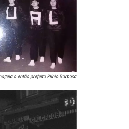
nageia o então prefeito Plínio Barbosa