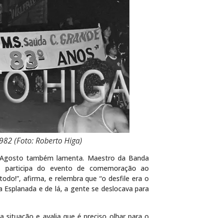
2 (Foto: Roberto Higa)
 Agosto também lamenta. Maestro da Banda
s, participa do evento de comemoração ao
todo!”, afirma, e relembra que “o desfile era o
splanada e de lá, a gente se deslocava para
 situação e avalia que é preciso olhar para o