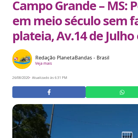
Campo Grande – MS: Pe
em meio século sem f
plateia, Av.14 de Julho 
Redação PlanetaBandas - Brasil
Veja mais
26/08/2020
Atualizado às 6:31 PM