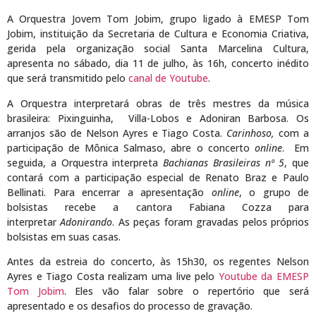
A Orquestra Jovem Tom Jobim, grupo ligado à EMESP Tom
Jobim, instituição da Secretaria de Cultura e Economia Criativa,
gerida pela organização social Santa Marcelina Cultura,
apresenta no sábado, dia 11 de julho, às 16h, concerto inédito
que será transmitido pelo
canal de Youtube
.
A Orquestra interpretará obras de três mestres da música
brasileira: Pixinguinha, Villa-Lobos e Adoniran Barbosa. Os
arranjos são de Nelson Ayres e Tiago Costa.
Carinhoso,
com a
participação de Mônica Salmaso, abre o concerto
online
. Em
seguida, a Orquestra interpreta
Bachianas Brasileiras nº 5
, que
contará com a participação especial de Renato Braz e Paulo
Bellinati. Para encerrar a apresentação
online
, o grupo de
bolsistas recebe a cantora Fabiana Cozza para
interpretar
Adonirando
. As peças foram gravadas pelos próprios
bolsistas em suas casas.
Antes da estreia do concerto, às 15h30, os regentes Nelson
Ayres e Tiago Costa realizam uma live pelo
Youtube da EMESP
Tom Jobim
. Eles vão falar sobre o repertório que será
apresentado e os desafios do processo de gravação.