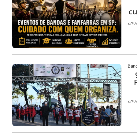
cu
27/0
Ban
27/0