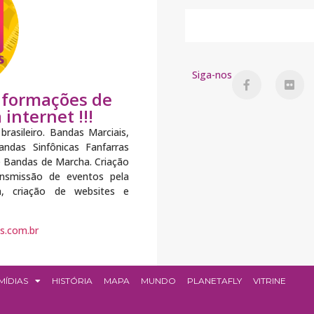
Siga-nos
informações de
internet !!!
brasileiro. Bandas Marciais,
ndas Sinfônicas Fanfarras
e Bandas de Marcha. Criação
ransmissão de eventos pela
ea, criação de websites e
s.com.br
MÍDIAS
HISTÓRIA
MAPA
MUNDO
PLANETAFLY
VITRINE