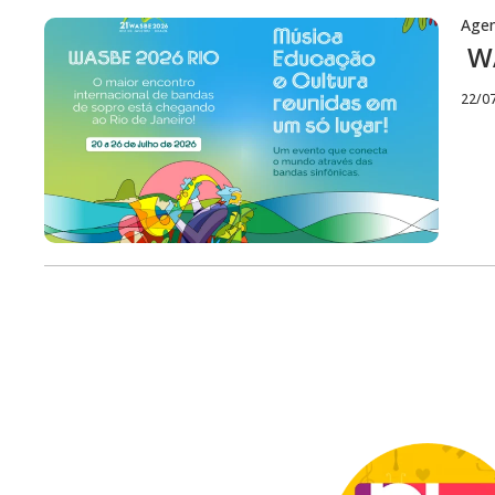
Age
WA
22/0