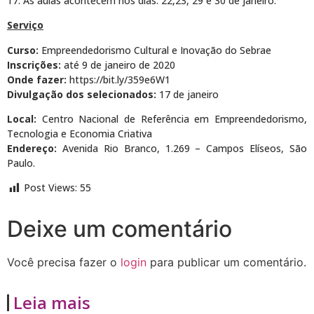
17. As aulas acontecem nos dias: 22,23, 29 e 30 de janeiro.
Serviço
Curso:
Empreendedorismo Cultural e Inovação do Sebrae
Inscrições:
até 9 de janeiro de 2020
Onde fazer:
https://bit.ly/359e6W1
Divulgação dos selecionados:
17 de janeiro
Local:
Centro Nacional de Referência em Empreendedorismo,
Tecnologia e Economia Criativa
Endereço:
Avenida Rio Branco, 1.269 – Campos Elíseos, São
Paulo.
Post Views:
55
Deixe um comentário
Você precisa fazer o
login
para publicar um comentário.
Leia mais