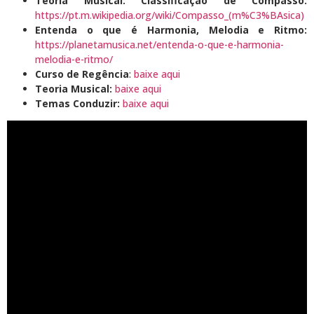
Teoria Musical: Classificação de Compasso:
https://pt.m.wikipedia.org/wiki/Compasso_(m%C3%BAsica)
Entenda o que é Harmonia, Melodia e Ritmo:
https://planetamusica.net/entenda-o-que-e-harmonia-
melodia-e-ritmo/
Curso de Regência
:
baixe aqui
Teoria Musical:
baixe aqui
Temas Conduzir:
baixe aqui