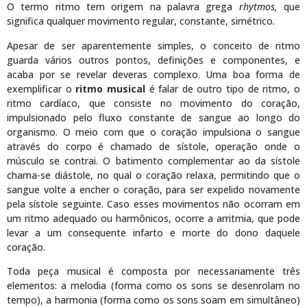
O termo ritmo tem origem na palavra grega
rhytmos,
que
significa qualquer movimento regular, constante, simétrico.
Apesar de ser aparentemente simples, o conceito de ritmo
guarda vários outros pontos, definições e componentes, e
acaba por se revelar deveras complexo. Uma boa forma de
exemplificar o
ritmo musical
é falar de outro tipo de ritmo, o
ritmo cardíaco, que consiste no movimento do coração,
impulsionado pelo fluxo constante de sangue ao longo do
organismo. O meio com que o coração impulsiona o sangue
através do corpo é chamado de sístole, operação onde o
músculo se contrai. O batimento complementar ao da sístole
chama-se diástole, no qual o coração relaxa, permitindo que o
sangue volte a encher o coração, para ser expelido novamente
pela sístole seguinte. Caso esses movimentos não ocorram em
um ritmo adequado ou harmônicos, ocorre a arritmia, que pode
levar a um consequente infarto e morte do dono daquele
coração.
Toda peça musical é composta por necessariamente três
elementos: a melodia (forma como os sons se desenrolam no
tempo), a harmonia (forma como os sons soam em simultâneo)