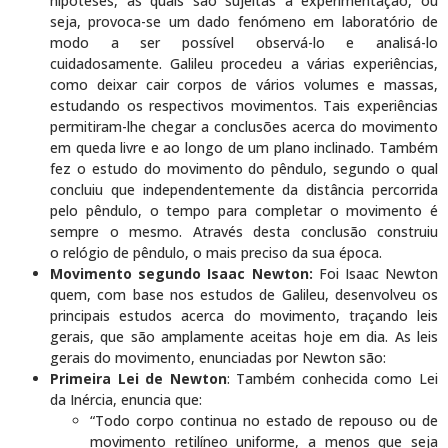
hipóteses, as quais são sujeitas à experimentação, ou
seja, provoca-se um dado fenómeno em laboratório de
modo a ser possível observá-lo e analisá-lo
cuidadosamente. Galileu procedeu a várias experiências,
como deixar cair corpos de vários volumes e massas,
estudando os respectivos movimentos. Tais experiências
permitiram-lhe chegar a conclusões acerca do movimento
em queda livre e ao longo de um plano inclinado. Também
fez o estudo do movimento do pêndulo, segundo o qual
concluiu que independentemente da distância percorrida
pelo pêndulo, o tempo para completar o movimento é
sempre o mesmo. Através desta conclusão construiu
o relógio de pêndulo, o mais preciso da sua época.
Movimento segundo
Isaac Newton
:
Foi Isaac Newton
quem, com base nos estudos de Galileu, desenvolveu os
principais estudos acerca do movimento, traçando leis
gerais, que são amplamente aceitas hoje em dia. As leis
gerais do movimento, enunciadas por Newton são:
Primeira Lei de Newton
: Também conhecida como Lei
da Inércia, enuncia que:
“Todo corpo continua no estado de repouso ou de
movimento retilíneo uniforme, a menos que seja