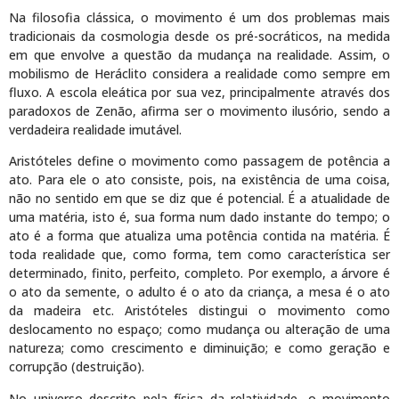
Na filosofia clássica, o movimento é um dos problemas mais
tradicionais da cosmologia desde os pré-socráticos, na medida
em que envolve a questão da mudança na realidade. Assim, o
mobilismo de Heráclito considera a realidade como sempre em
fluxo. A escola eleática por sua vez, principalmente através dos
paradoxos de Zenão, afirma ser o movimento ilusório, sendo a
verdadeira realidade imutável.
Aristóteles define o movimento como passagem de potência a
ato. Para ele o ato consiste, pois, na existência de uma coisa,
não no sentido em que se diz que é potencial. É a atualidade de
uma matéria, isto é, sua forma num dado instante do tempo; o
ato é a forma que atualiza uma potência contida na matéria. É
toda realidade que, como forma, tem como característica ser
determinado, finito, perfeito, completo. Por exemplo, a árvore é
o ato da semente, o adulto é o ato da criança, a mesa é o ato
da madeira etc. Aristóteles distingui o movimento como
deslocamento no espaço; como mudança ou alteração de uma
natureza; como crescimento e diminuição; e como geração e
corrupção (destruição).
No universo descrito pela física da relatividade, o movimento