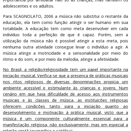
adolescentes e os adultos.
Para SCAGNOLATO, 2006 a música não substitui o restante da
educação, ela tem como função atingir o ser humano em sua
totalidade. A educação tem como meta desenvolver em cada
indivíduo toda a perfeição de que é capaz. Porém, sem a
utilização da música não é possível atingir a esta meta, pois
nenhuma outra atividade consegue levar o indivíduo a agir. A
música atinge a motricidade e a sensorialidade por meio do
ritmo e do som, e por meio da melodia, atinge a afetividade.
No Brasil, a religião/religiosidade tem um papel importante na
iniciação musical. Verifica-se que a presença de práticas musicais
nos ritos religiosos de diversas denominações propicia um
ambiente acessível e estimulante às crianças e jovens. Num
cenário em que haja dificuldade de acesso aos instrumentos
musicais e às classes de música, as instituições religiosas
oferecem condições tanto para a iniciação quanto ao
desenvolvimento e motivação à prática musical, visto que a
música é um componente culturalmente essencial para a
manifestação religiosa, não exclusivamente, mas em especial a
religião cristã (evangélica e católica)