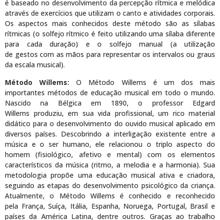
é baseado no desenvolvimento da percepção rítmica e melódica
através de exercícios que utilizam o canto e atividades corporais.
Os aspectos mais conhecidos deste método são as sílabas
rítmicas (o solfejo rítmico é feito utilizando uma sílaba diferente
para cada duração) e o solfejo manual (a utilização
de gestos com as mãos para representar os intervalos ou graus
da escala musical).
Método Willems:
O Método Willems é um dos mais
importantes métodos de educação musical em todo o mundo.
Nascido na Bélgica em 1890, o professor Edgard
Willems produziu, em sua vida profissional, um rico material
didático para o desenvolvimento do ouvido musical aplicado em
diversos países. Descobrindo a interligação existente entre a
música e o ser humano, ele relacionou o triplo aspecto do
homem (fisiológico, afetivo e mental) com os elementos
característicos da música (ritmo, a melodia e a harmonia). Sua
metodologia propõe uma educação musical ativa e criadora,
seguindo as etapas do desenvolvimento psicológico da criança.
Atualmente, o Método Willems é conhecido e reconhecido
pela França, Suíça, Itália, Espanha, Noruega, Portugal, Brasil e
países da América Latina, dentre outros. Graças ao trabalho