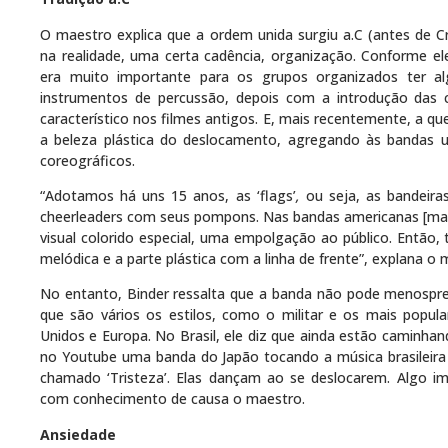
O maestro explica que a ordem unida surgiu a.C (antes de C
na realidade, uma certa cadência, organização. Conforme ele,
era muito importante para os grupos organizados ter a
instrumentos de percussão, depois com a introdução das 
característico nos filmes antigos. E, mais recentemente, a q
a beleza plástica do deslocamento, agregando às bandas 
coreográficos.
“Adotamos há uns 15 anos, as ‘flags’
,
ou seja, as bandeir
cheerleaders com seus pompons. Nas bandas americanas [marc
visual colorido especial, uma empolgação ao público. Então,
melódica e a parte plástica com a linha de frente”, explana o 
No entanto, Binder ressalta que a banda não pode menospre
que são vários os estilos, como o militar e os mais popula
Unidos e Europa. No Brasil, ele diz que ainda estão caminhan
no Youtube uma banda do Japão tocando a música brasileira 
chamado ‘Tristeza’. Elas dançam ao se deslocarem. Algo imp
com conhecimento de causa o maestro.
Ansiedade