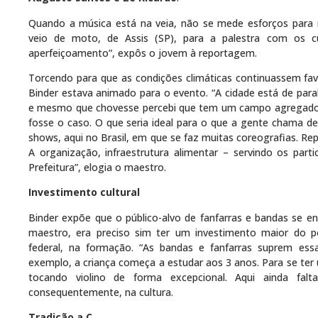
Quando a música está na veia, não se mede esforços para m
veio de moto, de Assis (SP), para a palestra com os c
aperfeiçoamento”, expôs o jovem à reportagem.
Torcendo para que as condições climáticas continuassem f
Binder estava animado para o evento. “A cidade está de par
e mesmo que chovesse percebi que tem um campo agregado à 
fosse o caso. O que seria ideal para o que a gente chama d
shows, aqui no Brasil, em que se faz muitas coreografias. Re
A organização, infraestrutura alimentar – servindo os par
Prefeitura”, elogia o maestro.
Investimento cultural
Binder expõe que o público-alvo de fanfarras e bandas se e
maestro, era preciso sim ter um investimento maior do pod
federal, na formação. “As bandas e fanfarras suprem essa 
exemplo, a criança começa a estudar aos 3 anos. Para se ter u
tocando violino de forma excepcional. Aqui ainda fal
consequentemente, na cultura.
Tradição a.C