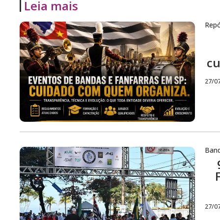
Leia mais
Repó
cu
27/0
Ban
27/0