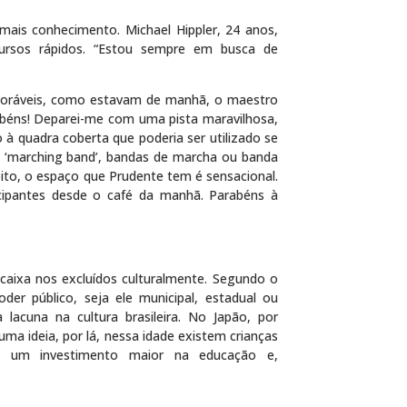
ais conhecimento. Michael Hippler, 24 anos,
ursos rápidos. “Estou sempre em busca de
avoráveis, como estavam de manhã, o maestro
abéns! Deparei-me com uma pista maravilhosa,
quadra coberta que poderia ser utilizado se
e ‘marching band’, bandas de marcha ou banda
pito, o espaço que Prudente tem é sensacional.
ticipantes desde o café da manhã. Parabéns à
ncaixa nos excluídos culturalmente. Segundo o
er público, seja ele municipal, estadual ou
lacuna na cultura brasileira. No Japão, por
ma ideia, por lá, nessa idade existem crianças
ta um investimento maior na educação e,