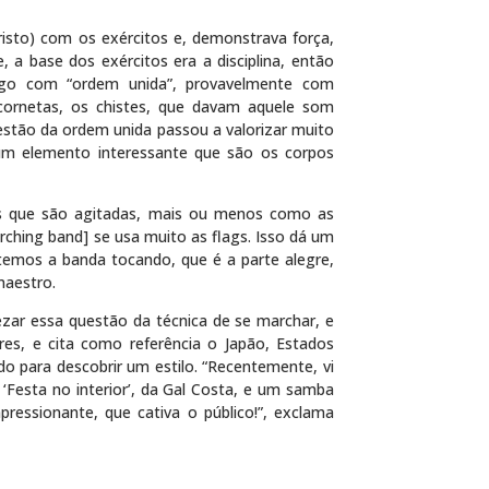
risto) com os exércitos e, demonstrava força,
 a base dos exércitos era a disciplina, então
lgo com “ordem unida”, provavelmente com
cornetas, os chistes, que davam aquele som
uestão da ordem unida passou a valorizar muito
um elemento interessante que são os corpos
as que são agitadas, mais ou menos como as
hing band] se usa muito as flags. Isso dá um
 temos a banda tocando, que é a parte alegre,
maestro.
zar essa questão da técnica de se marchar, e
res, e cita como referência o Japão, Estados
do para descobrir um estilo. “Recentemente, vi
‘Festa no interior’, da Gal Costa, e um samba
ressionante, que cativa o público!”, exclama