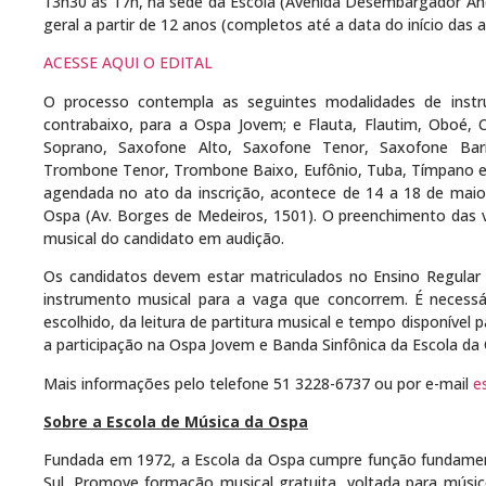
13h30 às 17h, na sede da Escola (Avenida Desembargador An
geral a partir de 12 anos (completos até a data do início das
ACESSE AQUI O EDITAL
O processo contempla as seguintes modalidades de instrum
contrabaixo, para a Ospa Jovem; e Flauta, Flautim, Oboé, C
Soprano, Saxofone Alto, Saxofone Tenor, Saxofone Bar
Trombone Tenor, Trombone Baixo, Eufônio, Tuba, Tímpano e P
agendada no ato da inscrição, acontece de 14 a 18 de maio
Ospa (Av. Borges de Medeiros, 1501). O preenchimento das
musical do candidato em audição.
Os candidatos devem estar matriculados no Ensino Regular 
instrumento musical para a vaga que concorrem. É necessá
escolhido, da leitura de partitura musical e tempo disponível
a participação na Ospa Jovem e Banda Sinfônica da Escola da O
Mais informações pelo telefone 51 3228-6737 ou por e-mail
e
Sobre a Escola de Música da Ospa
Fundada em 1972, a
Escola
da
Ospa
cumpre função fundament
Sul. Promove formação musical gratuita, voltada para músi