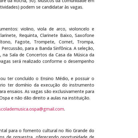
dré da Rocha, 50). Músicos da comunidade em
 atividades) podem se candidatar às vagas.
entos: violino, viola de arco, violoncelo e
larinete, Requinta, Clarinete Baixo, Saxofone
ítono, Fagote, Trompete, Cornet, Trompa,
ercussão, para a Banda Sinfônica. A seleção,
, na Sala de Concertos da Casa da Música da
 vagas será realizado conforme o desempenho
ou ter concluído o Ensino Médio, e possuir o
rio ter domínio da execução do instrumento
 para ensaios. As vagas são exclusivamente para
spa e não dão direito a aulas na instituição.
scolademusica.ospa@gmail.com
.
al para o fomento cultural no Rio Grande do
cos de orquestra, oferecendo oportunidade de