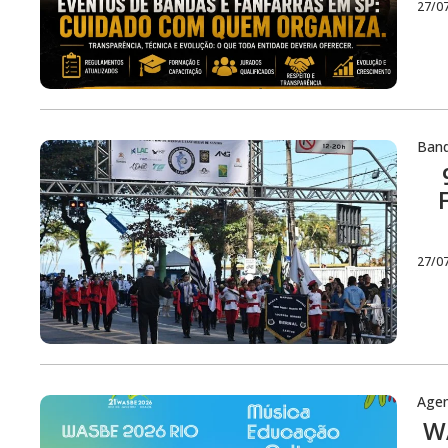
27/0
Ban
27/0
Age
WA