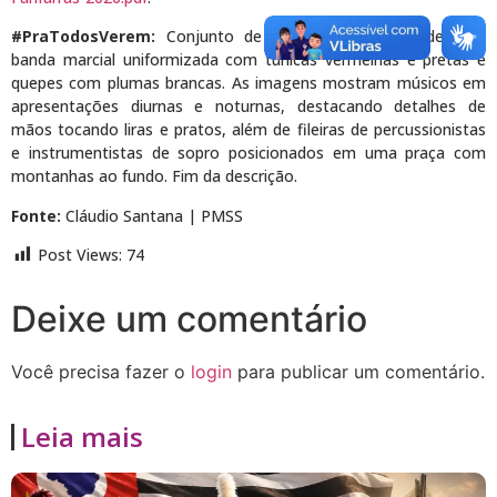
#PraTodosVerem:
Conjunto de quatro fotografias de uma
banda marcial uniformizada com túnicas vermelhas e pretas e
quepes com plumas brancas. As imagens mostram músicos em
apresentações diurnas e noturnas, destacando detalhes de
mãos tocando liras e pratos, além de fileiras de percussionistas
e instrumentistas de sopro posicionados em uma praça com
montanhas ao fundo. Fim da descrição.
Fonte:
Cláudio Santana | PMSS
Post Views:
74
Deixe um comentário
Você precisa fazer o
login
para publicar um comentário.
Leia mais