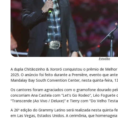
Estadão
A dupla Chitãozinho & Xororó conquistou o prêmio de Melho
2025. O anúncio foi feito durante a Première, evento que antec
Mandalay Bay South Convention Center, nesta quinta-feira, 13
Os cantores foram agraciados com o gramofone dourado pelo
concorriam Ana Castela com “Let’s Go Rodeo”, Léo Foguete
“Transcende (Ao Vivo / Deluxe)” e Tierry com “Do Velho Test
A 26ª edição do Grammy Latino será realizada nesta quinta-f
em Las Vegas, Estados Unidos. A cerimônia, que homenageia o