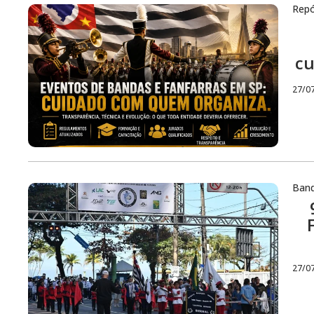
Repó
cu
27/0
Ban
27/0