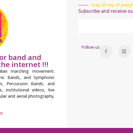
Stay on top of everyt
Subscribe and receive o
Follow us
for band and
he internet !!!
ilian marching movement.
onic Bands, and Symphonic
n, Percussion Bands, and
institutional videos, live
gular and aerial photography,
br