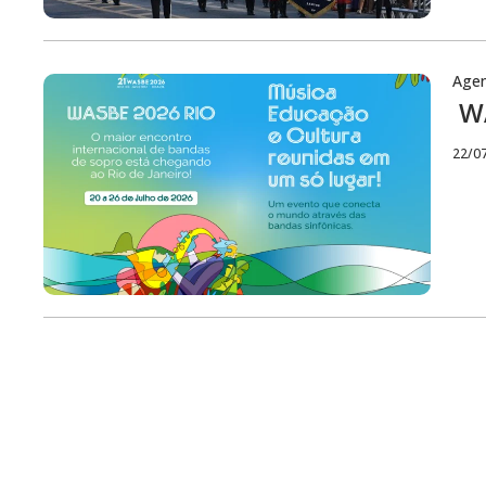
Age
WA
22/0