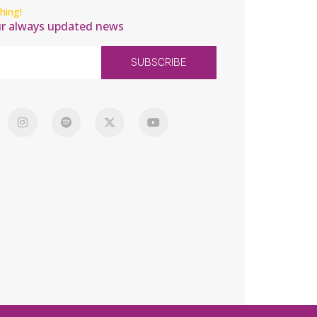
hing!
ur always updated news
SUBSCRIBE