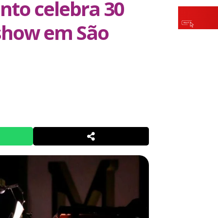
nto celebra 30
 show em São