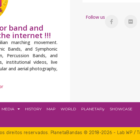
Follow us
for band and
he internet !!!
ilian marching movement.
onic Bands, and Symphonic
n, Percussion Bands, and
institutional videos, live
gular and aerial photography,
br
MEDIA
HISTORY
MAP
WORLD
PLANETAFly
SHOWCASE
os direitos reservados. PlanetaBandas © 2018-2026 - Lab WP / 