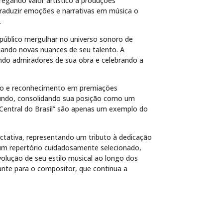
regando valor artístico a produções
 traduzir emoções e narrativas em música o
.
público mergulhar no universo sonoro de
ciando novas nuances de seu talento. A
do admiradores de sua obra e celebrando a
esso e reconhecimento em premiações
undo, consolidando sua posição como um
o “Central do Brasil” são apenas um exemplo do
tativa, representando um tributo à dedicação
 um repertório cuidadosamente selecionado,
volução de seu estilo musical ao longo dos
ante para o compositor, que continua a