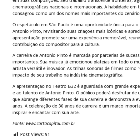
em suas composições. Seu trabalho transcende fronteiras, ag
cinematográficas nacionais e internacionais. A habilidade em
consagrou como um dos nomes mais importantes do cenário
O espetáculo em São Paulo é uma oportunidade única para o 
Antonio Pinto, revisitando suas criações mais icônicas e apre
apresentação promete ser uma experiência memorável, reunin
contribuição do compositor para a cultura.
A carreira de Antonio Pinto é marcada por parcerias de suc
importantes. Sua música já emocionou plateias em todo o m
artista versátil e inovador. As trilhas sonoras de filmes com
impacto de seu trabalho na indústria cinematográfica.
A apresentação no Teatro B32 é aguardada com grande expec
e ao talento de Antonio Pinto. O público poderá desfrutar de
que abrange diferentes fases de sua carreira e demonstra a e
anos. A celebração de 30 anos de carreira é um marco import
inspirar e encantar com sua arte.
Fonte: www.cartacapital.com.br
Post Views:
91