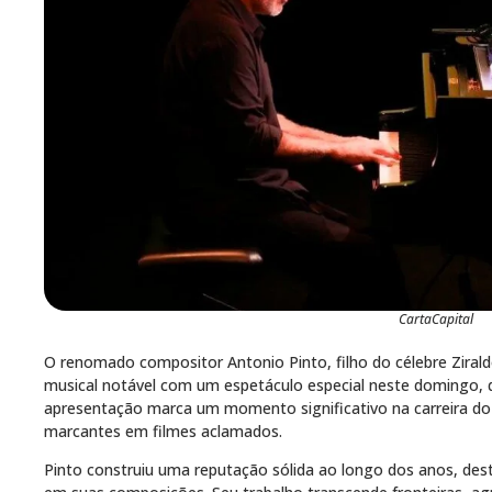
CartaCapital
O renomado compositor Antonio Pinto, filho do célebre Zirald
musical notável com um espetáculo especial neste domingo, d
apresentação marca um momento significativo na carreira do a
marcantes em filmes aclamados.
Pinto construiu uma reputação sólida ao longo dos anos, desta