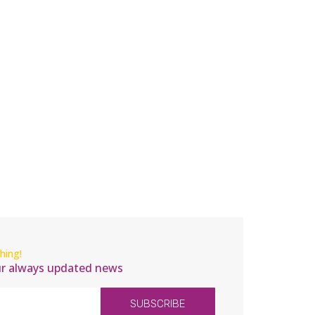
hing!
ur always updated news
SUBSCRIBE