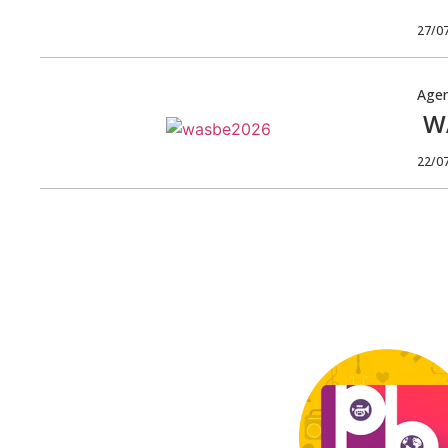
27/0
Age
WA
22/0