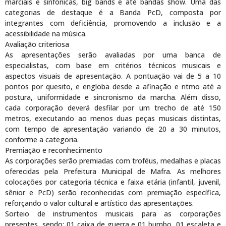
marciais e sinfônicas, big bands e até bandas show. Uma das
categorias de destaque é a Banda PcD, composta por
integrantes com deficiência, promovendo a inclusão e a
acessibilidade na música.
Avaliação criteriosa
As apresentações serão avaliadas por uma banca de
especialistas, com base em critérios técnicos musicais e
aspectos visuais de apresentação. A pontuação vai de 5 a 10
pontos por quesito, e engloba desde a afinação e ritmo até a
postura, uniformidade e sincronismo da marcha. Além disso,
cada corporação deverá desfilar por um trecho de até 150
metros, executando ao menos duas peças musicais distintas,
com tempo de apresentação variando de 20 a 30 minutos,
conforme a categoria.
Premiação e reconhecimento
As corporações serão premiadas com troféus, medalhas e placas
oferecidas pela Prefeitura Municipal de Mafra. As melhores
colocações por categoria técnica e faixa etária (infantil, juvenil,
sênior e PcD) serão reconhecidas com premiação específica,
reforçando o valor cultural e artístico das apresentações.
Sorteio de instrumentos musicais para as corporações
presentes, sendo: 01 caixa de guerra e 01 bumbo, 01 escaleta e