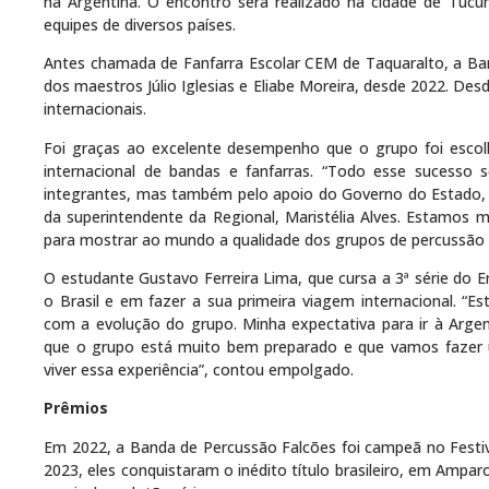
na Argentina. O encontro será realizado na cidade de Tucu
equipes de diversos países.
Antes chamada de Fanfarra Escolar CEM de Taquaralto, a Ba
dos maestros Júlio Iglesias e Eliabe Moreira, desde 2022. De
internacionais.
Foi graças ao excelente desempenho que o grupo foi escolh
internacional de bandas e fanfarras. “Todo esse sucess
integrantes, mas também pelo apoio do Governo do Estado, 
da superintendente da Regional, Maristélia Alves. Estamos mu
para mostrar ao mundo a qualidade dos grupos de percussão do
O estudante Gustavo Ferreira Lima, que cursa a 3ª série do 
o Brasil e em fazer a sua primeira viagem internacional. “E
com a evolução do grupo. Minha expectativa para ir à Argent
que o grupo está muito bem preparado e que vamos fazer 
viver essa experiência”, contou empolgado.
Prêmios
Em 2022, a Banda de Percussão Falcões foi campeã no Festiv
2023, eles conquistaram o inédito título brasileiro, em Ampar