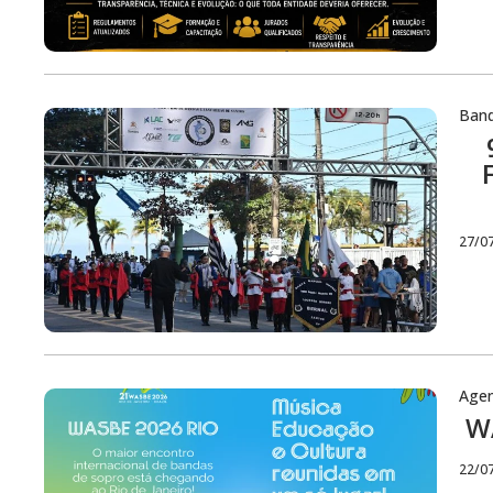
Ban
27/0
Age
WA
22/0