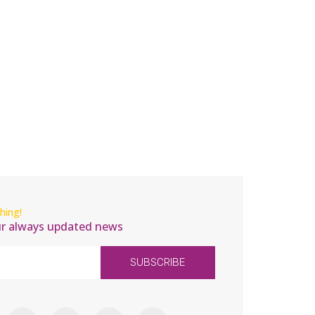
hing!
ur always updated news
SUBSCRIBE