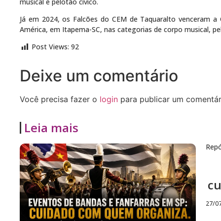
musical e pelotão cívico.
Já em 2024, os Falcões do CEM de Taquaralto venceram a 
América, em Itapema-SC, nas categorias de corpo musical, pel
Post Views:
92
Deixe um comentário
Você precisa fazer o
login
para publicar um comentár
Leia mais
Repó
cu
27/0