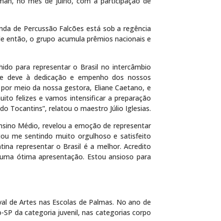
man, no mês de julho, com a participação de
nda de Percussão Falcões está sob a regência
sde então, o grupo acumula prêmios nacionais e
ido para representar o Brasil no intercâmbio
o se deve à dedicação e empenho dos nossos
por meio da nossa gestora, Eliane Caetano, e
ito felizes e vamos intensificar a preparação
 Tocantins”, relatou o maestro Júlio Iglesias.
Ensino Médio, revelou a emoção de representar
stou me sentindo muito orgulhoso e satisfeito
ina representar o Brasil é a melhor. Acredito
uma ótima apresentação. Estou ansioso para
al de Artes nas Escolas de Palmas. No ano de
o-SP da categoria juvenil, nas categorias corpo