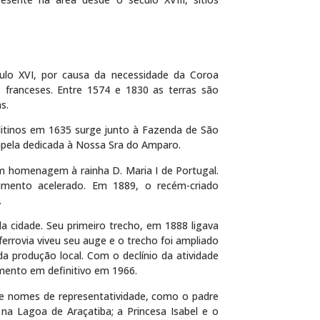
ulo XVI, por causa da necessidade da Coroa
 franceses. Entre 1574 e 1830 as terras são
s.
ditinos em 1635 surge junto à Fazenda de São
capela dedicada à Nossa Sra do Amparo.
m homenagem à rainha D. Maria I de Portugal.
imento acelerado. Em 1889, o recém-criado
.
a cidade. Seu primeiro trecho, em 1888 ligava
ferrovia viveu seu auge e o trecho foi ampliado
a produção local. Com o declínio da atividade
mento em definitivo em 1966.
 e nomes de representatividade, como o padre
na Lagoa de Araçatiba; a Princesa Isabel e o