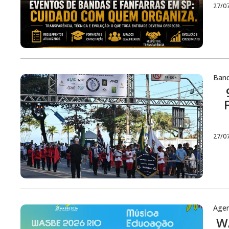
27/0
Ban
27/0
Age
WA