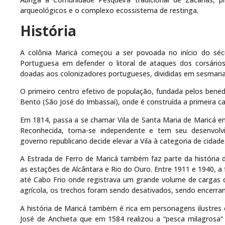
arqueológicos e o complexo ecossistema de restinga.
História
A colônia Maricá começou a ser povoada no início do séc
Portuguesa em defender o litoral de ataques dos corsários
doadas aos colonizadores portugueses, divididas em sesmaria
O primeiro centro efetivo de população, fundada pelos bene
Bento (São José do Imbassaí), onde é construída a primeira 
Em 1814, passa a se chamar Vila de Santa Maria de Maricá e
Reconhecida, torna-se independente e tem seu desenvolv
governo republicano decide elevar a Vila à categoria de cidade
A Estrada de Ferro de Maricá também faz parte da história d
as estações de Alcântara e Rio do Ouro. Entre 1911 e 1940, a 
até Cabo Frio onde registrava um grande volume de cargas d
agrícola, os trechos foram sendo desativados, sendo encerra
A história de Maricá também é rica em personagens ilustres
José de Anchieta que em 1584 realizou a “pesca milagrosa” 