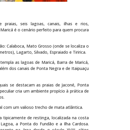
praias, seis lagoas, canais, ilhas e rios,
a, Maricá é o cenário perfeito para quem procura
são: Calaboca, Mato Grosso (onde se localiza o
tros), Lagarto, Silvado, Espraiado e Tiririca.
empla as lagoas de Maricá, Barra de Maricá,
 além dos canais de Ponta Negra e de Itaipuaçu
uais se destacam as praias de Jaconé, Ponta
peculiar cria um ambiente propício à prática de
os.
ual com um valioso trecho de mata atlântica.
 tipicamente de restinga, localizada na costa
 Lagoa, a Ponta do Fundão e a Ilha Cardosa.
esente na área desde o século XVIII, sítios