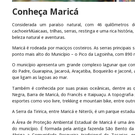
Conheça Maricá
Considerada um paraíso natural, com 46 quilômetros de 
cachoeirMúaicaas, trilhas, serras, restinga e uma rica históri
beleza natural e aventuras.
Maricá é rodeada por maciços costeiros. As serras principais 
ponto mais alto do Município – o Pico da Lagoinha, com 890 me
O município apresenta um grande complexo lagunar que cont
do Padre, Guarapina, Jacaroá, Araçatiba, Boqueirão e Jaconé,
que ligam as lagoas ao mar.
Também é conhecida por suas praias oceânicas, dentre as q
Negra, Barra de Maricá, do Francês e Itaipuaçu. A topografia 
esportes como voo livre, trekking e mountain bike, entre outr
A Serra da Tiririca, entre Maricá e Niterói, é um parque estad
A Área de Proteção Ambiental Estadual de Maricá é uma área
do município. É formada pela antiga fazenda São Bento da
Abriga a Comunidade Pesqueira tradicional de Zacarias, pr