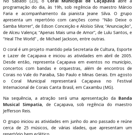
No sábado (23), o
Coral Municipal de Caçapava
abre a
programação do dia, às 19h, sob regência do maestro Márcio
Faria e acompanhamento da pianista Jeane Silva. O grupo
apresenta um repertório com canções como “Não Deixe o
Samba Morrer”, de Edson Conceição e Aloísio Silva; “Anunciação”,
de Alceu Valença; “Apenas Mais uma de Amor”, de Lulu Santos, e
“Heal The World” , de Michael Jackson, entre outras.
O coral é um projeto mantido pela Secretaria de Cultura, Esporte
e Lazer de Caçapava e iniciou as atividades em abril de 2005.
Desde então, representa Caçapava em eventos no município,
concertos com bandas e orquestras, além de encontros de
Corais no Vale do Paraiba, São Paulo e Minas Gerais. Em agosto
o Coral Municipal representará Caçapava no Festival
Internacional de Corais Canta Brasil, em Caxambu (MG).
Na sequência, a atração será uma apresentação da
Banda
Musical Simpatia
, de Caçapava, sob regência do maestro
Jefferson Reis.
O grupo iniciou as atividades em junho do ano passado e reúne
cerca de 25 músicos, de várias idades, que apresentam um
repertório bem eclético.