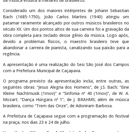
da música erudita a milhares de brasileiros.
Considerado um dos maiores intérpretes de Johann Sebastian
Bach (1685-1750), João Carlos Martins (1940) atingiu um
patamar raramente alcançado por outros músicos brasileiros no
século XX. Um dos pontos altos de sua carreira foi a gravação da
obra completa para teclado desse gênio da música. Logo após,
devido a problemas físicos, o maestro brasileiro teve que
abandonar a carreira de pianista, canalizando sua paixão para a
regência.
A apresentação é uma realização do Sesi São José dos Campos
com a Prefeitura Municipal de Caçapava.
O programa previsto da apresentação inclui, entre outras, as
seguintes obras: “Jesus Alegria dos Homens”, de J.S. Bach; “Eine
Kleine Nachtmusik (1mov)” e “Sinfonia nº 40 (1mov)”, de W. A.
Mozart; “Dança Húngara nº 1”, de J. BRAHMS; além de música
brasileira, como “Trem das Onze”, de Adoniram Barbosa.
A Prefeitura de Caçapava segue com a programação do festival
na praça, nos dias 23 e 24 de julho.