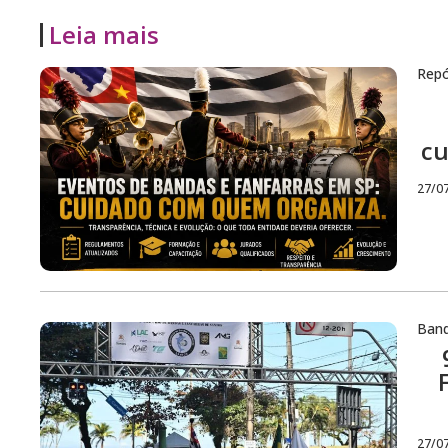
Leia mais
Repó
cu
27/0
Ban
27/0