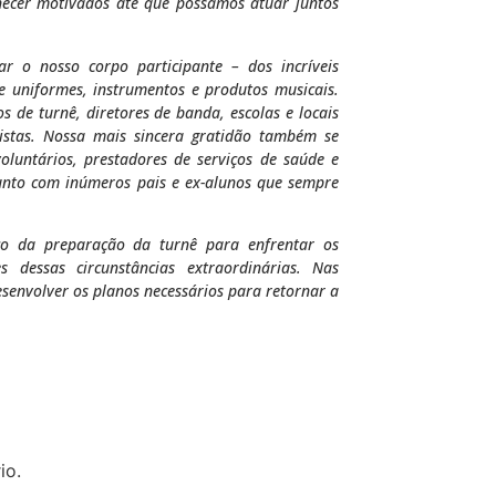
necer motivados até que possamos atuar juntos
 o nosso corpo participante – dos incríveis
de uniformes, instrumentos e produtos musicais.
 de turnê, diretores de banda, escolas e locais
istas. Nossa mais sincera gratidão também se
oluntários, prestadores de serviços de saúde e
unto com inúmeros pais e ex-alunos que sempre
co da preparação da turnê para enfrentar os
tes dessas circunstâncias extraordinárias. Nas
senvolver os planos necessários para retornar a
io.