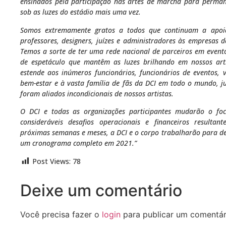
ensinados pela participação nas artes de marcha para perma
sob as luzes do estádio mais uma vez.
Somos extremamente gratos a todos que continuam a apoiar
professores, designers, juízes e administradores às empresas 
Temos a sorte de ter uma rede nacional de parceiros em eventos
de espetáculo que mantêm as luzes brilhando em nossos art
estende aos inúmeros funcionários, funcionários de eventos, v
bem-estar e à vasta família de fãs da DCI em todo o mundo, j
foram aliados incondicionais de nossos artistas.
O DCI e todas as organizações participantes mudarão o fo
consideráveis ​​desafios operacionais e financeiros resultan
próximas semanas e meses, a DCI e o corpo trabalharão para de
um cronograma completo em 2021.”
Post Views:
78
Deixe um comentário
Você precisa fazer o
login
para publicar um comentár