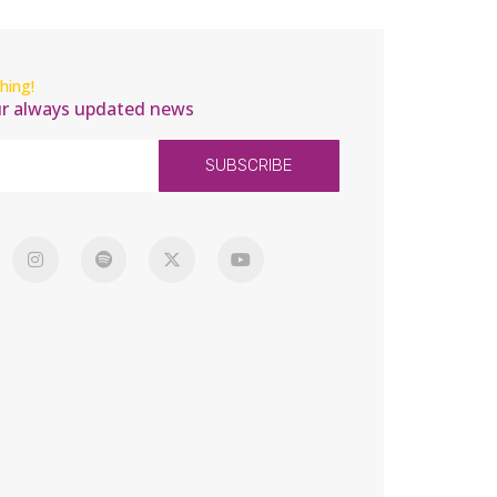
hing!
ur always updated news
SUBSCRIBE