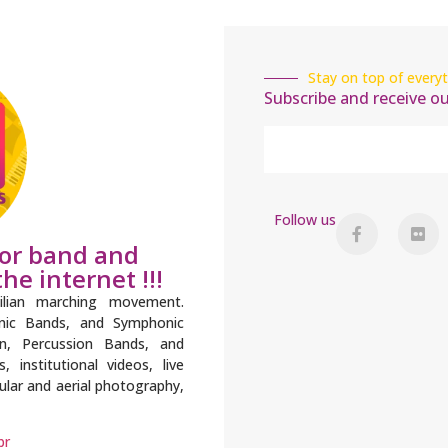
Stay on top of everyt
Subscribe and receive o
Follow us
for band and
he internet !!!
ilian marching movement.
onic Bands, and Symphonic
n, Percussion Bands, and
institutional videos, live
gular and aerial photography,
br