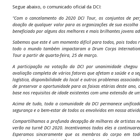
Segue abaixo, o comunicado oficial da DCI:
“Com o cancelamento do 2020 DCI Tour, os conjuntos de pe
doação de qualquer valor para as organizações de sua escolha
beneficiado por alguns dos melhores e mais brilhantes jovens a
Sabemos que este é um momento difícil para todos, pois todos 
todo o mundo também impactaram a Drum Corps Internation
Tour a partir de quarta-feira, 25 de março.
A participação na votação da DCI por unanimidade chegou 
avaliação completa de vários fatores que afetam a saúde e a seg
logística, disponibilidade do local e outros problemas associ
de preservar a oportunidade para as faixas etárias deste ano, o
base nos requisitos de idade existentes com uma extensão de u
Acima de tudo, toda a comunidade da DCI permanece unificad
segurança e o bem-estar de todos os envolvidos em nossa ativid
Compartilhamos a profunda decepção de milhares de artistas no
verão na turnê DCI 2020. Incentivamos todos eles a continuar
Esperamos sinceramente que os membros do corpo em todo